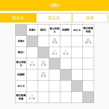
3部D
勝敗表
順位表
情報
都立板橋
青山学院
岩倉B
城北C
武蔵野
RIO B
有徳
B
◯
◯
岩倉B
4 - 0
16 - 0
×
×
城北C
0 - 1
0 - 6
青山学院
×
◯
0 - 4
1 - 0
B
◯
武蔵野
6 - 0
RIO B
都立板橋
×
0 - 16
有徳