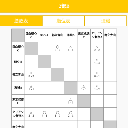
2部B
勝敗表
順位表
情報
クリアソ
目白研心
東京成徳
都立青山
海城A
都立大山
RIO A
ン新宿A
C
C
目白研心
◯
△
△
3 - 0
1 - 1
2 - 2
C
×
RIO A
1 - 4
×
×
都立青山
0 - 3
0 - 1
△
△
×
海城A
1 - 1
1 - 1
1 - 2
東京成徳
△
1 - 1
C
クリアソ
△
◯
◯
◯
2 - 2
4 - 1
1 - 0
2 - 1
ン新宿A
都立大山